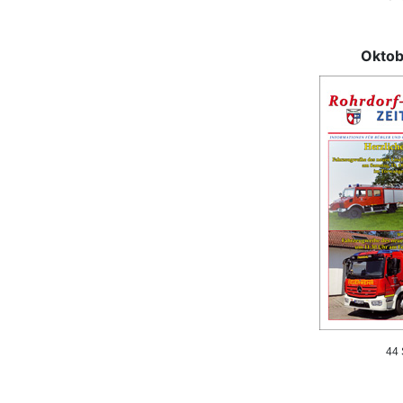
Oktob
44 