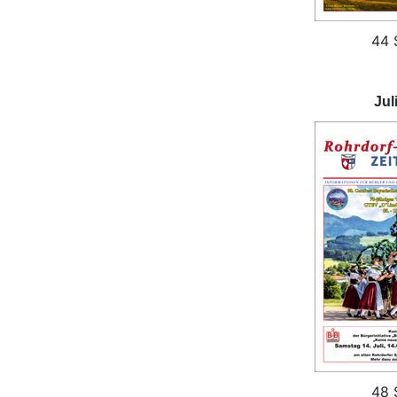
44 
Jul
48 