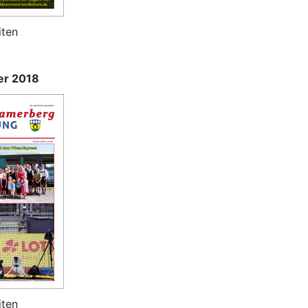
iten
er 2018
iten